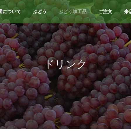
園について
ぶどう
ぶどう加工品
ご注文
来
ドリンク